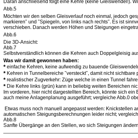
Daran anschließend folgt eine Kehre (keine Gleiswendel!). Wir
Abb.5
Möchten wir den selben Gleisverlauf noch einmal, jedoch gespi
markieren" und "Spiegeln, von links nach rechts". Es ist sinn
verschieben. Danach werden Höhen und Steigungen eingetragen
Abb.6
Die 3D-Ansicht:
Abb.7
Selbstverständlich können die Kehren auch Doppelgleisig au
Was wir damit gewonnen haben:
*
einfache Kehren, keine aufwendig zu bauende Gleiswendel
*
Kehren in Tunnelbereiche "versteckt", damit nicht sichtbar
*
realistischer Zugverkehr: Züge welche in einen Tunnel fahr
*
Die Kehre links (grün) kann in beliebig weiten Bereichen nic
Im vorderen, hier nicht dargestellten Bereich, könnte sich ein
auch meine Anlagenplanung ausgeführt; vergleiche Abb.0 ob
Etwas muss noch manuell angepasst werden: Knickstellen an
automatischen Steigungsberechnungen leider nicht; vergleich
Abb.8
Sanfte Übergänge an den Stellen, wo sich Steigungen ändern
________________________________________________