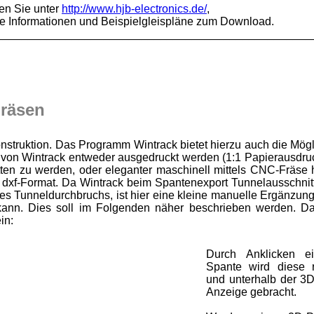
den Sie unter
http://www.hjb-electronics.de/
,
re Informationen und Beispielgleispläne zum Download.
__________________________________________________
Fräsen
struktion. Das Programm Wintrack bietet hierzu auch die Mögl
on Wintrack entweder ausgedruckt werden (1:1 Papierausdruc
tten zu werden, oder eleganter maschinell mittels CNC-Fräse h
 dxf-Format. Da Wintrack beim Spantenexport Tunnelausschnitt
 des Tunneldurchbruchs, ist hier eine kleine manuelle Ergänzung 
kann. Dies soll im Folgenden näher beschrieben werden. D
in:
Durch Anklicken e
Spante wird diese 
und unterhalb der 3D
Anzeige gebracht.