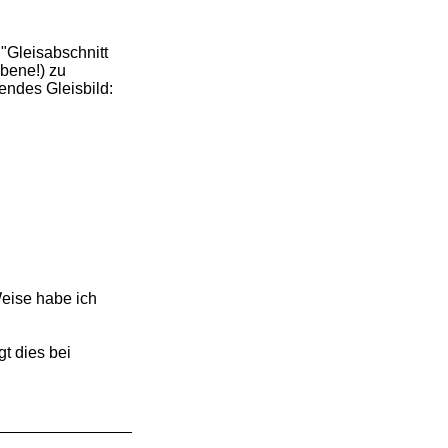
 "Gleisabschnitt
ebene!) zu
endes Gleisbild:
Weise habe ich
t dies bei
_______________