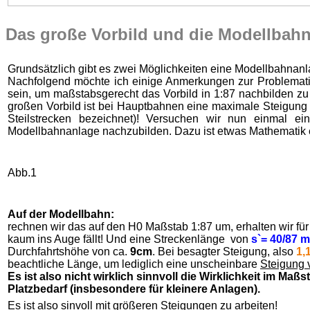
Das große Vorbild und die Modellbah
Grundsätzlich gibt es zwei Möglichkeiten eine Modellbahnan
Nachfolgend möchte ich einige Anmerkungen zur Problematik
sein, um maßstabsgerecht das Vorbild in 1:87 nachbilden zu
großen Vorbild ist bei Hauptbahnen eine maximale Steigung
Steilstrecken bezeichnet)! Versuchen wir nun einmal 
Modellbahnanlage nachzubilden. Dazu ist etwas Mathematik e
Abb.1
Auf der Modellbahn:
rechnen wir das auf den H0 Maßstab 1:87 um, erhalten wir f
kaum ins Auge fällt! Und eine Streckenlänge von
s`= 40/87 m
Durchfahrtshöhe von ca.
9cm
. Bei besagter Steigung, also
1,
beachtliche Länge, um lediglich eine unscheinbare
Steigung 
Es ist also nicht wirklich sinnvoll die Wirklichkeit im Ma
Platzbedarf (insbesondere für kleinere Anlagen).
Es ist also sinvoll mit größeren Steigungen zu arbeiten!