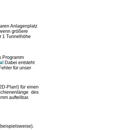
baren Anlagenplatz
 wenn größere
ur 1 Tunnelhöhe
as Programm
a
! Dabei entsteht
ehler für unser
D-Plan!) für einen
Schienenlänge des
mm aufteilbar.
beispielsweise).