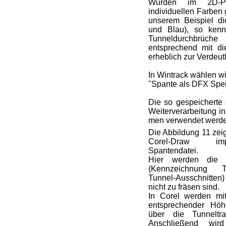
Wurden im 2D-Pl
individuellen Farben
unserem Beispiel d
und Blau), so kenn
Tunneldurchbrüch
entsprechend mit d
erheblich zur Verdeutl
In Wintrack wählen wi
"Spante als DFX Spei
Die so gespeicherte 
Weiterverarbeitung i
men verwendet werde
Die Abbildung 11 zei
Corel-Draw imp
Spantendatei.
Hier werden die k
(Kennzeichnung T
Tunnel-Ausschnitten
nicht zu fräsen sind.
In Corel werden mit
entsprechender Hö
über die Tunneltra
Anschließend wir