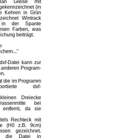
an Gleise mit
 gekennzeichnet (in
ie Kehren in Grün
zeichnet Wintrack
e in der Spante
iesen Farben, was
ichung beiträgt.
r
chern..."
dxf-Datei kann zur
n anderen Program-
n.
gt die im Programm
ortierte dxf-
leinen Dreiecke
rassenmitte bei
) entfernt, da sie
tels Rechteck mit
he (H0 z.B. 9cm)
ssen gezeichnet.
d die Datei in