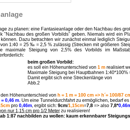
nanlage
lage zu planen: eine Fantasieanlage oder den Nachbau des gro
 "Nachbau des großen Vorbilds" geben. Niemals wird ein Pla
 können. Dazu betrachten wir zunächst einmal lediglich Steig
 von 1:40 = 25 ‰ = 2,5 % zulässig (Strecken mit größeren Ste
eine maximale Steigung von 2,5% des Vorbilds im Maßsta
rforderlich:
beim großen Vorbild:
es soll ein Höhenunterschied von
1 m
realisiert 
Maximale Steigung bei Hauptbahnen 1:40*100% =
Damit ergibt sich eine Streckenlänge von
Abb.2
ür den Höhenunterschied von
h = 1 m = 100 cm => h´= 100/87 c
 = 0,46 m
. Um eine Tunneldurchfahrt zu ermöglichen, bedarf es
15cm
pro
0,46m
, ergibt sich:
9cm
/
1,15cm
=
7,8
=> also
7,8*
0,46
von nur 1,15 cm pro 1/2 Meter
zu realisieren!
ßstab 1:87 nachbilden zu wollen: kaum erkennbarer Steigungs