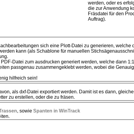
werden, oder es erfolg
die zur Anwendung 
Fräsdatei für den Pro
Auftrag).
 Nachbearbeitungen sich eine Plott-Datei zu generieren, welch
werden kann (als Schablone für manuellen Stichsägenausschnitt
ung.
ne PDF-Datei zum ausdrucken generiert werden, welche dann 1:1
 Seiten passgenau zusammengeklebt werden, wobei die Genauigk
ig hilfreich sein!
von, als dxf-Datei exportiert werden. Damit ist es dann, gleic
er zu erstellen, oder die zu fräsen.
Trassen
, sowie
Spanten in WinTrack
iten.