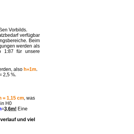
ßen Vorbilds.
tzbedarf verfügbar
ungsbereiche. Beim
igungen werden als
b 1:87 für unsere
werden, also
h=1m
.
 2,5 %.
m = 1,15 cm
, was
 in H0
m
=
3,6m!
Eine
verlauf und viel