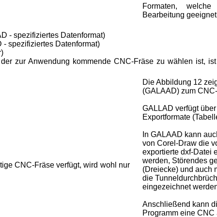
Formaten, welche
Bearbeitung geeignet s
- spezifiziertes Datenformat)
- spezifiziertes Datenformat)
r)
 der zur Anwendung kommende CNC-Fräse zu wählen ist, ist 
Die Abbildung 12 zei
(GALAAD) zum CNC-
GALLAD verfügt über 
Exportformate (Tabell
In GALAAD kann au
von Corel-Draw die v
exportierte dxf-Datei
werden, Störendes g
ige CNC-Fräse verfügt, wird wohl nur
(Dreiecke) und auch 
die Tunneldurchbrüc
eingezeichnet werden
Anschließend kann di
Programm eine CNC 