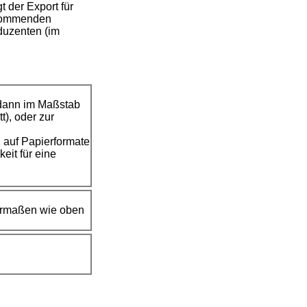
t der Export für
kommenden
duzenten (im
e dann im Maßstab
), oder zur
 auf Papierformate
eit für eine
hermaßen wie oben