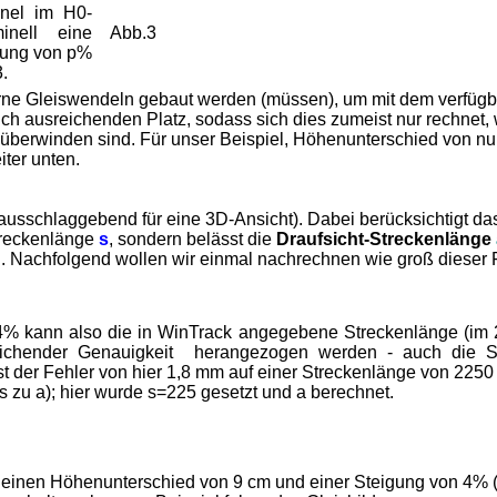
nnel im H0-
inell eine
Abb.3
gung von p%
.
erne Gleiswendeln gebaut werden (müssen), um mit dem verfüg
ch ausreichenden Platz, sodass sich dies zumeist nur rechnet,
überwinden sind. Für unser Beispiel, Höhenunterschied von n
iter unten.
ausschlaggebend für eine 3D-Ansicht). Dabei berücksichtigt d
Streckenlänge
s
, sondern belässt die
Draufsicht-Streckenlänge
. Nachfolgend wollen wir einmal nachrechnen wie groß dieser F
 4% kann also die in WinTrack angegebene Streckenlänge (im 2
reichender Genauigkeit herangezogen werden - auch die 
st der Fehler von hier 1,8 mm auf einer Streckenlänge von 2250 
 zu a); hier wurde s=225 gesetzt und a berechnet.
r einen Höhenunterschied von 9 cm und einer Steigung von 4% (