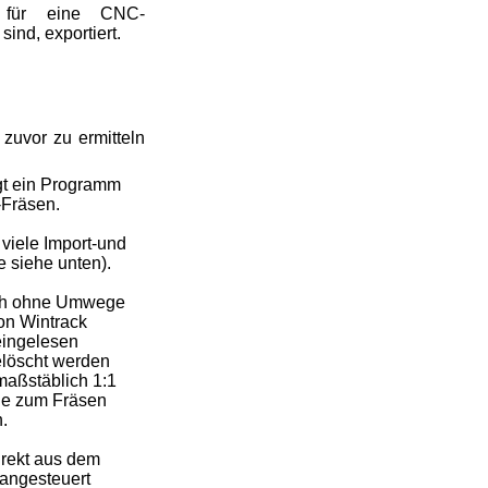
 für eine CNC-
ind, exportiert.
zuvor zu ermitteln
gt ein Programm
Fräsen.
viele Import-und
e siehe unten).
ch ohne Umwege
on Wintrack
 eingelesen
elöscht werden
maßstäblich 1:1
he zum Fräsen
.
rekt aus dem
angesteuert