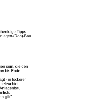
ihenfolge Tipps
Anlagen-(Roh)-Bau
gen sein, die den
nn bis Ende
gt - in lockerer
 beleuchtet
 Anlagenbau
ämlich:
n gilt
".