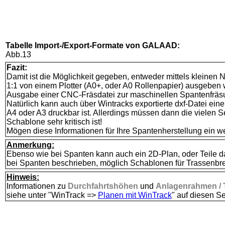
Tabelle Import-/Export-Formate von GALAAD:
Abb.13
Fazit:
Damit ist die Möglichkeit gegeben, entweder mittels kleinen
1:1 von einem Plotter (A0+, oder A0 Rollenpapier) ausgeben 
Ausgabe einer CNC-Fräsdatei zur maschinellen Spantenfräs
Natürlich kann auch über Wintracks exportierte dxf-Datei ei
A4 oder A3 druckbar ist. Allerdings müssen dann die vielen
Schablone sehr kritisch ist!
Mögen diese Informationen für Ihre Spantenherstellung ein wen
Anmerkung:
Ebenso wie bei Spanten kann auch ein 2D-Plan, oder Teile da
bei Spanten beschrieben, möglich Schablonen für Trassenbrett
Hinweis:
Informationen zu
Durchfahrtshöhen
und
Anlagenrahmen / 
siehe unter "WinTrack =>
Planen mit WinTrack
" auf diesen Se