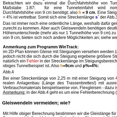
Betrachten wir dazu einmal die Durchfahrtshöhe von Tu
Maßstabe 1:87: für eine Tunneleinfahrt wird nom
Durchfahrtshöhe von 9 cm benötigt; also
h
= 9 cm
. Eine Stei
= 4% ist vertretbar. Somit sich eine Streckenlänge
s´
der Abb.3
Das ist immer noch eine ordentliche Länge, weshalb dafür g
zurecht zu kommen. Aber auch Gleiswendeln benötigen deutli
Höhenunterschiede (mehr als nur 1 Tunnelhöhe von 9 cm) zu 
von 9 cm, bieten sich noch andere Möglichkeiten an; siehe we
Anmerkung zum Programm WinTrack:
im 2D-Plan können Gleise mit Steigungen versehen werden (
jedoch nicht die sich durch die Steigung ergebene größere 
natürlich ein
Fehler
in der Streckenlänge im Steigungsbereich
obiges Tunnelbeispiel ist. Also
h
=9cm
und
p%=4%:
Abb.4
Bei einer Streckenlänge von 2,25 m mit einer Steigung von
realen Anlagenbau (Länge des Trassenbrettes!) mit aus
Verbrauchsmaterials beispielsweise von. Flexgleisen - dazu i
Anmerkung:
in der Abb.4 geht es um eine Fehlerberechnung (s
Gleiswendeln vermeiden; wie?
Mit Hilfe obiger Berechnung bestimmen wir die Gleislänge fü